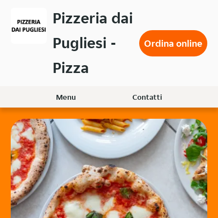
Passa
Pizzeria dai
al
contenuto
Pugliesi -
principale
Ordina online
Pizza
Menu
Contatti